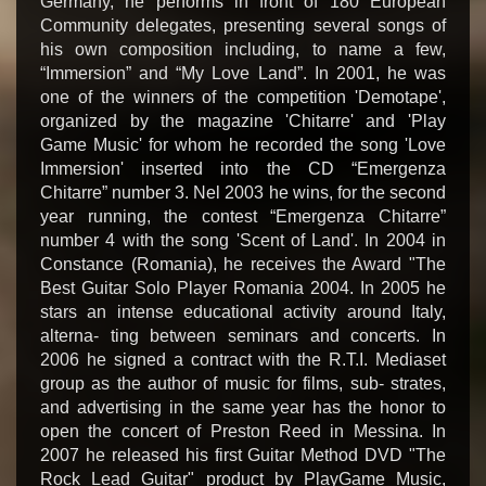
Germany, he performs in front of 180 European
Community delegates, presenting several songs of
his own composition including, to name a few,
“Immersion” and “My Love Land”. In 2001, he was
one of the winners of the competition 'Demotape',
organized by the magazine 'Chitarre' and 'Play
Game Music' for whom he recorded the song 'Love
Immersion' inserted into the CD “Emergenza
Chitarre” number 3. Nel 2003 he wins, for the second
year running, the contest “Emergenza Chitarre”
number 4 with the song 'Scent of Land'. In 2004 in
Constance (Romania), he receives the Award "The
Best Guitar Solo Player Romania 2004. In 2005 he
stars an intense educational activity around Italy,
alterna- ting between seminars and concerts. In
2006 he signed a contract with the R.T.I. Mediaset
group as the author of music for films, sub- strates,
and advertising in the same year has the honor to
open the concert of Preston Reed in Messina. In
2007 he released his first Guitar Method DVD "The
Rock Lead Guitar" product by PlayGame Music,