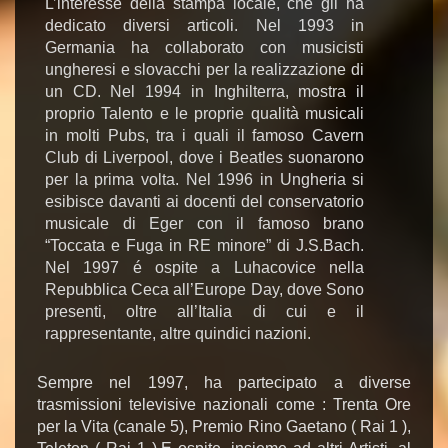
L’interesse della stampa locale, che gli ha
dedicato diversi articoli. Nel 1993 in
Germania ha collaborato con musicisti
ungheresi e slovacchi per la realizzazione di
un CD. Nel 1994 in Inghilterra, mostra il
proprio Talento e le proprie qualità musicali
in molti Pubs, tra i quali il famoso Cavern
Club di Liverpool, dove i Beatles suonarono
per la prima volta. Nel 1996 in Ungheria si
esibisce davanti ai docenti del conservatorio
musicale di Eger con il famoso brano
“Toccata e Fuga in RE minore” di J.S.Bach.
Nel 1997 é ospite a Luhacovice nella
Repubblica Ceca all’Europe Day, dove Sono
presenti, oltre all’Italia di cui e il
rappresentante, altre quindici nazioni.
Sempre nel 1997, ha partecipato a diverse
trasmissioni televisive nazionali come : Trenta Ore
per la Vita (canale 5), Premio Rino Gaetano ( Rai 1 ),