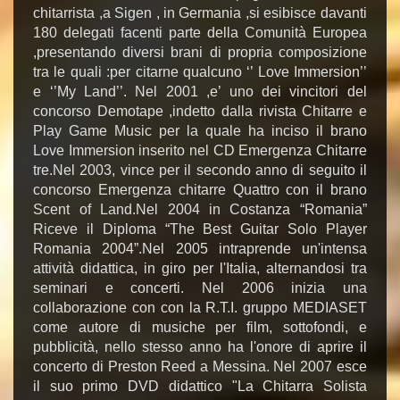
chitarrista ,a Sigen , in Germania ,si esibisce davanti
180 delegati facenti parte della Comunità Europea
,presentando diversi brani di propria composizione
tra le quali :per citarne qualcuno ‘’ Love Immersion’’
e ‘’My Land’’. Nel 2001 ,e’ uno dei vincitori del
concorso Demotape ,indetto dalla rivista Chitarre e
Play Game Music per la quale ha inciso il brano
Love Immersion inserito nel CD Emergenza Chitarre
tre.Nel 2003, vince per il secondo anno di seguito il
concorso Emergenza chitarre Quattro con il brano
Scent of Land.Nel 2004 in Costanza “Romania”
Riceve il Diploma “The Best Guitar Solo Player
Romania 2004”.Nel 2005 intraprende un'intensa
attività didattica, in giro per l'Italia, alternandosi tra
seminari e concerti. Nel 2006 inizia una
collaborazione con con la R.T.I. gruppo MEDIASET
come autore di musiche per film, sottofondi, e
pubblicità, nello stesso anno ha l'onore di aprire il
concerto di Preston Reed a Messina. Nel 2007 esce
il suo primo DVD didattico "La Chitarra Solista