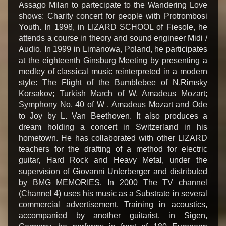
Assago Milan to partecipate to the Wandering Love
shows: Charity concert for people with Protrombosi
Youth. In 1998, in LIZARD SCHOOL of Fiesole, he
attends a course in theory and sound engineer Midi /
Audio. In 1999 in Limanowa, Poland, he participates
at the eighteenth Ginsburg Meeting by presenting a
medley of classical music reinterpreted in a modern
style: The Flight of the Bumblebee of N.Rimsky
Korsakov; Turkish March of W. Amadeus Mozart;
Symphony No. 40 of W . Amadeus Mozart and Ode
to Joy by L. Van Beethoven. It also produces a
dream holding a concert in Switzerland in his
hometown. He has collaborated with other LIZARD
teachers for the drafting of a method for electric
guitar, Hard Rock and Heavy Metal, under the
supervision of Giovanni Unterberger and distributed
by BMG MEMORIES. In 2000 The TV channel
(Channel 4) uses his music as a Substrate in several
commercial advertisement. Training in acoustics,
accompanied by another guitarist, in Sigen,