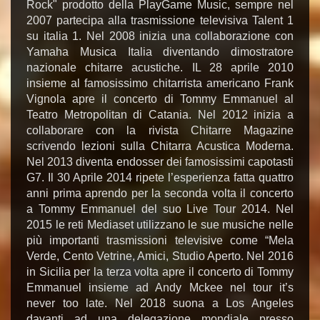
Rock" prodotto della PlayGame Music, sempre nel
2007 partecipa alla trasmissione televisiva Talent 1
su italia 1. Nel 2008 inizia una collaborazione con
Yamaha Musica Italia diventando dimostratore
nazionale chitarre acustiche. IL 28 aprile 2010
insieme al famosissimo chitarrista americano Frank
Vignola apre il concerto di Tommy Emmanuel al
Teatro Metropolitan di Catania. Nel 2012 inizia a
collaborare con la rivista Chitarre Magazine
scrivendo lezioni sulla Chitarra Acustica Moderna.
Nel 2013 diventa endosser dei famosissimi capotasti
G7. Il 30 Aprile 2014 ripete l’esperienza fatta quattro
anni prima aprendo per la seconda volta il concerto
a Tommy Emmanuel del suo Live Tour 2014. Nel
2015 le reti Mediaset utilizzano le sue musiche nelle
più importanti trasmissioni televisive come “Mela
Verde, Cento Vetrine, Amici, Studio Aperto. Nel 2016
in Sicilia per la terza volta apre il concerto di Tommy
Emmanuel insieme ad Andy Mckee nel tour it’s
never too late. Nel 2018 suona a Los Angeles
davanti ad una delegazione mondiale presso