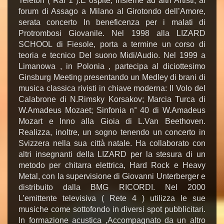
Teleton ( Rai 1 ).E ospite, insieme ad altri Artisti, al
forum di Assago a Milano al Girotondo dell’Amore,
serata concerto In beneficenza per i malati di
Protrombosi Giovanile. Nel 1998 alla LIZARD
SCHOOL di Fiesole, porta a termine un corso di
teoria e tecnico Del suono Midi/Audio. Nel 1999 a
Limanowa , in Polonia , partecipa al diciottesimo
Ginsburg Meeting presentando un Medley di brani di
musica classica rivisti in chiave moderna: Il Volo del
Calabrone di N.Rimsky Korsakov; Marcia Turca di
W.Amadeus Mozaet; Sinfonia n° 40 di W.Amadeus
Mozart e Inno alla Gioia di L.Van Beethoven.
Realizza, inoltre, un sogno tenendo un concerto in
Svizzera nella sua città natale. Ha collaborato con
altri insegnanti della LIZARD per la stesura di un
metodo per chitarra elettrica, Hard Rock e Heavy
Metal, con la supervisione di Giovanni Unterberger e
distribuito dalla BMG RICORDI. Nel 2000
L’emittente televisiva ( Rete 4 ) utilizza le sue
musiche come sottofondo in diversi spot pubblicitari.
In formazione acustica ,Accompagnato da un altro